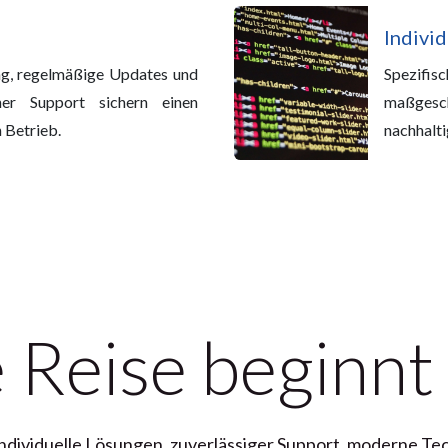
g
Indivi
ng, regelmäßige Updates und
Spezif
icher Support sichern einen
maßgesc
n Betrieb.
nachhalt
 Reise beginnt
individuelle Lösungen
,
zuverlässiger Support
,
moderne Tec