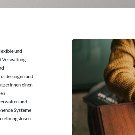
exible und
d Verwaltung
nd
nforderungen und
utzerInnen einen
ten
 verwalten und
tehende Systeme
n reibungslosen