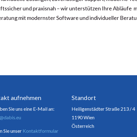
unftssicher und praxisnah – wir unterstützen Ihre Abläufe 
ratung mit modernster Software und individueller Berat
akt aufnehmen
Standort
ben Sie uns eine E-Mail an:
Heiligenstädter Straße 213 / 4
e@dabis.eu
1190 Wien
Österreich
n Sie unser
Kontaktformular